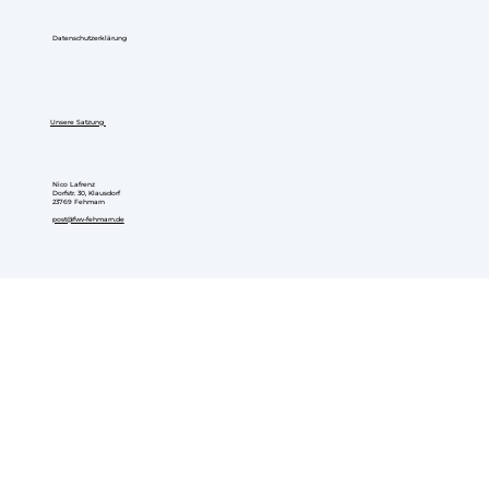
Impressum
Datenschutzerklärung
Unsere Satzung
Nico Lafrenz
Dorfstr. 30, Klausdorf
23769 Fehmarn
post@fwv-fehmarn.de