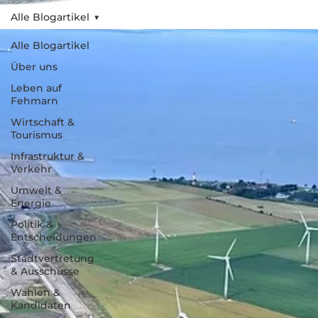
Alle Blogartikel
Alle Blogartikel
Über uns
Leben auf
Fehmarn
Wirtschaft &
Tourismus
Infrastruktur &
Verkehr
Umwelt &
Energie
Politik &
Entscheidungen
Stadtvertretung
& Ausschüsse
Wahlen &
Kandidaten