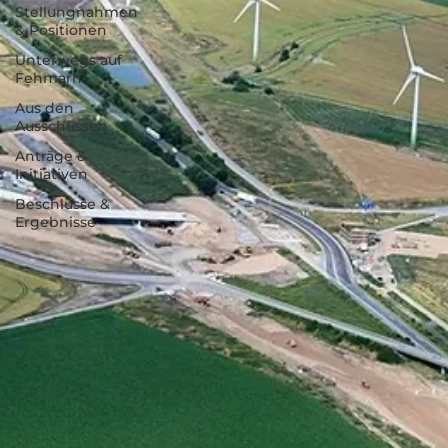
Stellungnahmen
& Positionen
Unterwegs auf
Fehmarn
Aus den
Ausschüssen
Anträge &
Initiativen
Beschlüsse &
Ergebnisse