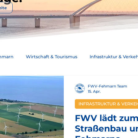
eite
ehmarn
Wirtschaft & Tourismus
Infrastruktur & Verke
tung & Ausschüsse
Wahlen & Kandidaten
Stellungn
FWV-Fehmarn Team
15. Apr.
INFRASTRUKTUR & VERKE
schüssen
Anträge & Initiativen
Beschlüsse & Ergebni
FWV lädt zum
Straßenbau u