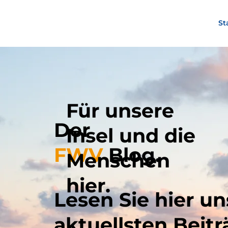
St
Für unsere
Der
Insel und die
FWV
Blog.
Menschen
hier.
Lesen Sie hier un
aktuellsten Beitr