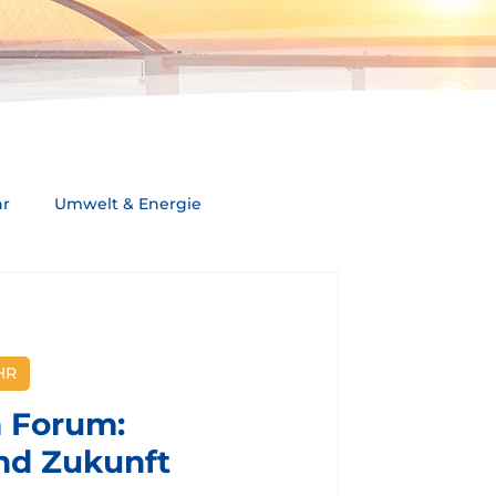
hr
Umwelt & Energie
ahmen & Positionen
HR
sse
 Forum:
nd Zukunft