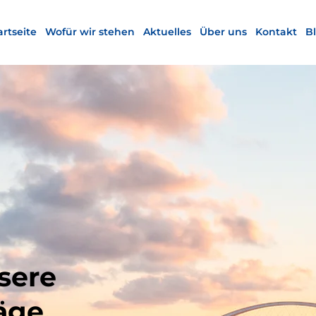
artseite
Wofür wir stehen
Aktuelles
Über uns
Kontakt
B
sere
äge.